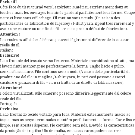
Exclusif !
Côté face du tissu tourné vers l’extérieur. Matériau extrêmement doux au
toucher, mais les ouvrages terminés gardent parfaitement leur forme. Coupe
nette et lisse sans effilochage. Fil continu sans nœuds. (En raison des
particularités de fabrication du fil jersey / t-shirt yarn, il peut très rarement y
avoir une couture ou une fin de fil – ce n’est pas un défaut de fabrication).
Attention !
Les couleurs affichées à l’écran peuvent légèrement différer de la couleur
réelle du fil.
Italiano
Esclusivo!
Lato frontale del tessuto verso l’esterno. Materiale morbidissimo al tatto, ma
i lavori finiti mantengono perfettamente la forma. Taglio liscio e pulito,
senza sfilacciature. Filo continuo senza nodi. (A causa delle particolarità di
produzione del filo in maglina / t-shirt yarn, in rari casi possono esserci
cuciture o giunzioni di filo – non si tratta di un difetto di fabbricazione).
Attenzione!
I colori visualizzati sullo schermo possono differire leggermente dal colore
reale del filo.
Português
Exclusivo!
Lado frontal do tecido voltado para fora. Material extremamente macio ao
toque, mas as peças terminadas mantêm perfeitamente a forma. Corte liso e
limpo, sem arestas ásperas. Fio contínuo sem nós. (Devido às características
da produção de trapilho / fio de malha, em casos raros podem ocorrer