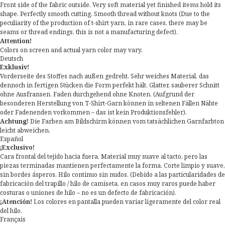
Front side of the fabric outside. Very soft material yet finished items hold its
shape. Perfectly smooth cutting. Smooth thread without knots (Due to the
peculiarity of the production of t-shirt yarn, in rare cases, there may be
seams or thread endings, this is not a manufacturing defect).
Attention!
Colors on screen and actual yarn color may vary.
Deutsch
Exklusiv!
Vorderseite des Stoffes nach außen gedreht. Sehr weiches Material, das
dennoch in fertigen Stücken die Form perfekt hält. Glatter, sauberer Schnitt
ohne Ausfransen. Faden durchgehend ohne Knoten. (Aufgrund der
besonderen Herstellung von T-Shirt-Garn können in seltenen Fällen Nähte
oder Fadenenden vorkommen – das ist kein Produktionsfehler).
Achtung!
Die Farben am Bildschirm können vom tatsächlichen Garnfarbton
leicht abweichen.
Español
¡Exclusivo!
Cara frontal del tejido hacia fuera. Material muy suave al tacto, pero las
piezas terminadas mantienen perfectamente la forma. Corte limpio y suave,
sin bordes ásperos. Hilo continuo sin nudos. (Debido a las particularidades de
fabricación del trapillo / hilo de camiseta, en casos muy raros puede haber
costuras o uniones de hilo – no es un defecto de fabricación).
¡Atención!
Los colores en pantalla pueden variar ligeramente del color real
del hilo.
Français