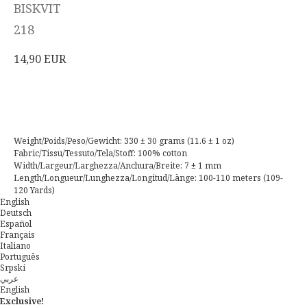
BISKVIT
218
14,90
EUR
Acheter
Weight/Poids/Peso/Gewicht: 330 ± 30 grams (11.6 ± 1 oz)
Fabric/Tissu/Tessuto/Tela/Stoff: 100% cotton
Width/Largeur/Larghezza/Anchura/Breite: 7 ± 1 mm
Length/Longueur/Lunghezza/Longitud/Länge: 100-110 meters (109-
120 Yards)
English
Deutsch
Español
Français
Italiano
Português
Srpski
عربي
English
Exclusive!