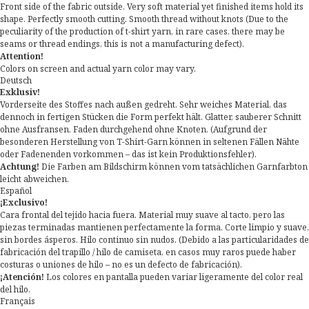
Front side of the fabric outside. Very soft material yet finished items hold its
shape. Perfectly smooth cutting. Smooth thread without knots (Due to the
peculiarity of the production of t-shirt yarn, in rare cases, there may be
seams or thread endings, this is not a manufacturing defect).
Attention!
Colors on screen and actual yarn color may vary.
Deutsch
Exklusiv!
Vorderseite des Stoffes nach außen gedreht. Sehr weiches Material, das
dennoch in fertigen Stücken die Form perfekt hält. Glatter, sauberer Schnitt
ohne Ausfransen. Faden durchgehend ohne Knoten. (Aufgrund der
besonderen Herstellung von T-Shirt-Garn können in seltenen Fällen Nähte
oder Fadenenden vorkommen – das ist kein Produktionsfehler).
Achtung!
Die Farben am Bildschirm können vom tatsächlichen Garnfarbton
leicht abweichen.
Español
¡Exclusivo!
Cara frontal del tejido hacia fuera. Material muy suave al tacto, pero las
piezas terminadas mantienen perfectamente la forma. Corte limpio y suave,
sin bordes ásperos. Hilo continuo sin nudos. (Debido a las particularidades de
fabricación del trapillo / hilo de camiseta, en casos muy raros puede haber
costuras o uniones de hilo – no es un defecto de fabricación).
¡Atención!
Los colores en pantalla pueden variar ligeramente del color real
del hilo.
Français