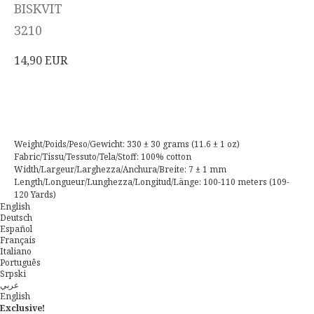
BISKVIT
3210
14,90
EUR
Acheter
Weight/Poids/Peso/Gewicht: 330 ± 30 grams (11.6 ± 1 oz)
Fabric/Tissu/Tessuto/Tela/Stoff: 100% cotton
Width/Largeur/Larghezza/Anchura/Breite: 7 ± 1 mm
Length/Longueur/Lunghezza/Longitud/Länge: 100-110 meters (109-
120 Yards)
English
Deutsch
Español
Français
Italiano
Português
Srpski
عربي
English
Exclusive!