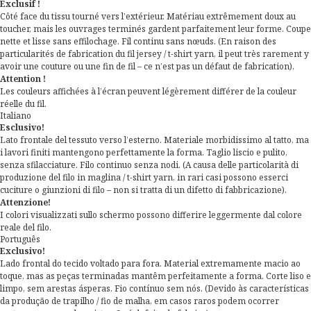
Exclusif !
Côté face du tissu tourné vers l’extérieur. Matériau extrêmement doux au
toucher, mais les ouvrages terminés gardent parfaitement leur forme. Coupe
nette et lisse sans effilochage. Fil continu sans nœuds. (En raison des
particularités de fabrication du fil jersey / t-shirt yarn, il peut très rarement y
avoir une couture ou une fin de fil – ce n’est pas un défaut de fabrication).
Attention !
Les couleurs affichées à l’écran peuvent légèrement différer de la couleur
réelle du fil.
Italiano
Esclusivo!
Lato frontale del tessuto verso l’esterno. Materiale morbidissimo al tatto, ma
i lavori finiti mantengono perfettamente la forma. Taglio liscio e pulito,
senza sfilacciature. Filo continuo senza nodi. (A causa delle particolarità di
produzione del filo in maglina / t-shirt yarn, in rari casi possono esserci
cuciture o giunzioni di filo – non si tratta di un difetto di fabbricazione).
Attenzione!
I colori visualizzati sullo schermo possono differire leggermente dal colore
reale del filo.
Português
Exclusivo!
Lado frontal do tecido voltado para fora. Material extremamente macio ao
toque, mas as peças terminadas mantêm perfeitamente a forma. Corte liso e
limpo, sem arestas ásperas. Fio contínuo sem nós. (Devido às características
da produção de trapilho / fio de malha, em casos raros podem ocorrer