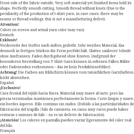
Front side of the fabric outside. Very soft material yet finished items hold its
shape. Perfectly smooth cutting. Smooth thread without knots (Due to the
peculiarity of the production of t-shirt yarn, in rare cases, there may be
seams or thread endings, this is not a manufacturing defect).
Attention!
Colors on screen and actual yarn color may vary.
Deutsch
Exklusiv!
Vorderseite des Stoffes nach außen gedreht. Sehr weiches Material, das
dennoch in fertigen Stücken die Form perfekt hält. Glatter, sauberer Schnitt
ohne Ausfransen. Faden durchgehend ohne Knoten. (Aufgrund der
besonderen Herstellung von T-Shirt-Garn können in seltenen Fällen Nähte
oder Fadenenden vorkommen – das ist kein Produktionsfehler).
Achtung!
Die Farben am Bildschirm können vom tatsächlichen Garnfarbton
leicht abweichen.
Español
¡Exclusivo!
Cara frontal del tejido hacia fuera. Material muy suave al tacto, pero las
piezas terminadas mantienen perfectamente la forma. Corte limpio y suave,
sin bordes ásperos. Hilo continuo sin nudos. (Debido a las particularidades de
fabricación del trapillo / hilo de camiseta, en casos muy raros puede haber
costuras o uniones de hilo – no es un defecto de fabricación).
¡Atención!
Los colores en pantalla pueden variar ligeramente del color real
del hilo.
Français