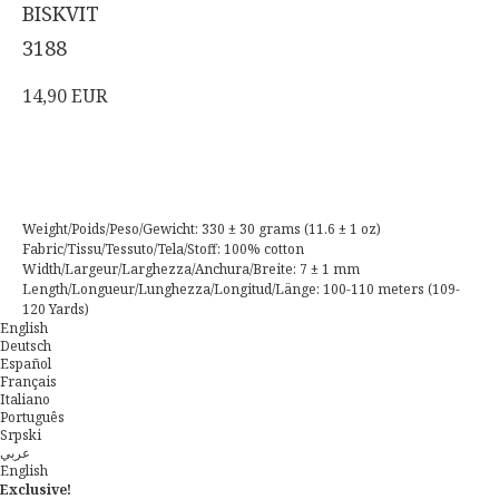
BISKVIT
3188
14,90
EUR
Acheter
Weight/Poids/Peso/Gewicht: 330 ± 30 grams (11.6 ± 1 oz)
Fabric/Tissu/Tessuto/Tela/Stoff: 100% cotton
Width/Largeur/Larghezza/Anchura/Breite: 7 ± 1 mm
Length/Longueur/Lunghezza/Longitud/Länge: 100-110 meters (109-
120 Yards)
English
Deutsch
Español
Français
Italiano
Português
Srpski
عربي
English
Exclusive!