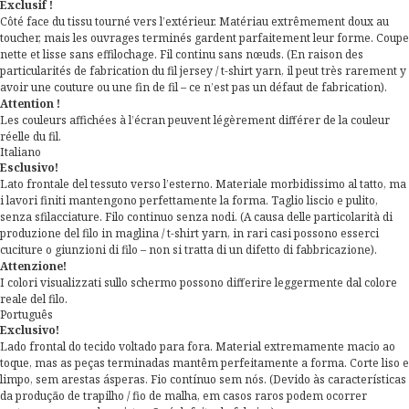
Exclusif !
Côté face du tissu tourné vers l’extérieur. Matériau extrêmement doux au
toucher, mais les ouvrages terminés gardent parfaitement leur forme. Coupe
nette et lisse sans effilochage. Fil continu sans nœuds. (En raison des
particularités de fabrication du fil jersey / t-shirt yarn, il peut très rarement y
avoir une couture ou une fin de fil – ce n’est pas un défaut de fabrication).
Attention !
Les couleurs affichées à l’écran peuvent légèrement différer de la couleur
réelle du fil.
Italiano
Esclusivo!
Lato frontale del tessuto verso l’esterno. Materiale morbidissimo al tatto, ma
i lavori finiti mantengono perfettamente la forma. Taglio liscio e pulito,
senza sfilacciature. Filo continuo senza nodi. (A causa delle particolarità di
produzione del filo in maglina / t-shirt yarn, in rari casi possono esserci
cuciture o giunzioni di filo – non si tratta di un difetto di fabbricazione).
Attenzione!
I colori visualizzati sullo schermo possono differire leggermente dal colore
reale del filo.
Português
Exclusivo!
Lado frontal do tecido voltado para fora. Material extremamente macio ao
toque, mas as peças terminadas mantêm perfeitamente a forma. Corte liso e
limpo, sem arestas ásperas. Fio contínuo sem nós. (Devido às características
da produção de trapilho / fio de malha, em casos raros podem ocorrer