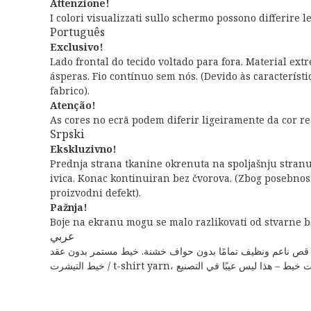
Attenzione!
I colori visualizzati sullo schermo possono differire l
Português
Exclusivo!
Lado frontal do tecido voltado para fora. Material e
ásperas. Fio contínuo sem nós. (Devido às característ
fabrico).
Atenção!
As cores no ecrã podem diferir ligeiramente da cor rea
Srpski
Ekskluzivno!
Prednja strana tkanine okrenuta na spoljašnju stranu.
ivica. Konac kontinuiran bez čvorova. (Zbog posebnosti
proizvodni defekt).
Pažnja!
Boje na ekranu mogu se malo razlikovati od stvarne b
عربي
نظيف تمامًا بدون حواف خشنة. خيط مستمر بدون عقد. (بسبب خصوصيات إنتاج