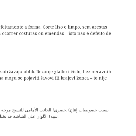
eitamente a forma. Corte liso e limpo, sem arestas
m ocorrer costuras ou emendas – isto não é defeito de
adržavaju oblik. Rezanje glatko i čisto, bez neravnih
 mogu se pojaviti šavovi ili krajevi konca – to nije
حصري! الجانب الأمامي للنسيج موجه للخارج.
خيط التيشرت / t-shirt yarn، قد يحدث في حالات نادرة جدًا وصلات أو نهايات خيط – هذا ليس عيبًا في التصنيع). تنبيه! الألوان على الشاشة قد تختلف قليلاً عن لون الخيط الحقيقي.