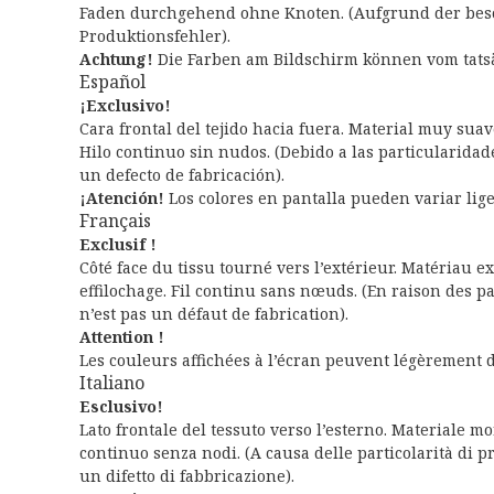
Faden durchgehend ohne Knoten. (Aufgrund der beso
Produktionsfehler).
Achtung!
Die Farben am Bildschirm können vom tatsä
Español
¡Exclusivo!
Cara frontal del tejido hacia fuera. Material muy sua
Hilo continuo sin nudos. (Debido a las particularidad
un defecto de fabricación).
¡Atención!
Los colores en pantalla pueden variar lige
Français
Exclusif !
Côté face du tissu tourné vers l’extérieur. Matériau 
effilochage. Fil continu sans nœuds. (En raison des par
n’est pas un défaut de fabrication).
Attention !
Les couleurs affichées à l’écran peuvent légèrement di
Italiano
Esclusivo!
Lato frontale del tessuto verso l’esterno. Materiale mor
continuo senza nodi. (A causa delle particolarità di pro
un difetto di fabbricazione).