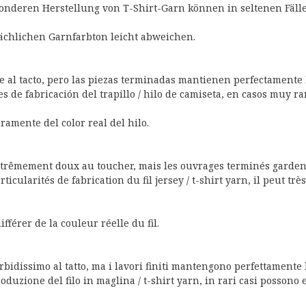
nderen Herstellung von T-Shirt-Garn können in seltenen Fäll
chlichen Garnfarbton leicht abweichen.
ve al tacto, pero las piezas terminadas mantienen perfectamente 
es de fabricación del trapillo / hilo de camiseta, en casos muy r
ramente del color real del hilo.
extrêmement doux au toucher, mais les ouvrages terminés gardent
ticularités de fabrication du fil jersey / t-shirt yarn, il peut tr
fférer de la couleur réelle du fil.
bidissimo al tatto, ma i lavori finiti mantengono perfettamente la
duzione del filo in maglina / t-shirt yarn, in rari casi possono es