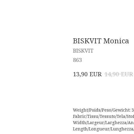
BISKVIT Monica
BISKVIT
863
EUR
EUR
13,90
14,90
Acheter
Weight/Poids/Peso/Gewicht: 33
Fabric/Tissu/Tessuto/Tela/Sto
Width/Largeur/Larghezza/Anc
Length/Longueur/Lunghezza/L