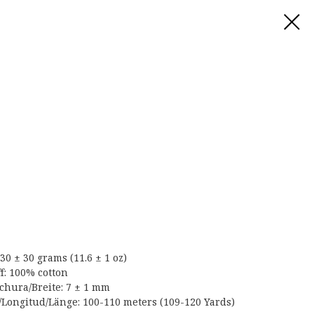
0 ± 30 grams (11.6 ± 1 oz)
ff: 100% cotton
hura/Breite: 7 ± 1 mm
ongitud/Länge: 100-110 meters (109-120 Yards)