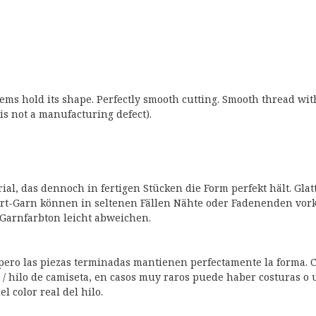
 items hold its shape. Perfectly smooth cutting. Smooth thread wit
is not a manufacturing defect).
ial, das dennoch in fertigen Stücken die Form perfekt hält. Gl
t-Garn können in seltenen Fällen Nähte oder Fadenenden vorko
Garnfarbton leicht abweichen.
, pero las piezas terminadas mantienen perfectamente la forma. C
o / hilo de camiseta, en casos muy raros puede haber costuras o u
 color real del hilo.