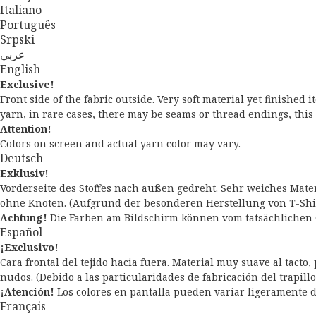
Italiano
Português
Srpski
عربي
English
Exclusive!
Front side of the fabric outside. Very soft material yet finished
yarn, in rare cases, there may be seams or thread endings, this 
Attention!
Colors on screen and actual yarn color may vary.
Deutsch
Exklusiv!
Vorderseite des Stoffes nach außen gedreht. Sehr weiches Mater
ohne Knoten. (Aufgrund der besonderen Herstellung von T-Shir
Achtung!
Die Farben am Bildschirm können vom tatsächlichen 
Español
¡Exclusivo!
Cara frontal del tejido hacia fuera. Material muy suave al tacto
nudos. (Debido a las particularidades de fabricación del trapill
¡Atención!
Los colores en pantalla pueden variar ligeramente del
Français