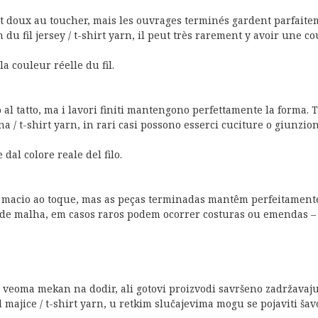
t doux au toucher, mais les ouvrages terminés gardent parfaiteme
u fil jersey / t-shirt yarn, il peut très rarement y avoir une cou
a couleur réelle du fil.
al tatto, ma i lavori finiti mantengono perfettamente la forma. Ta
a / t-shirt yarn, in rari casi possono esserci cuciture o giunzioni 
dal colore reale del filo.
e macio ao toque, mas as peças terminadas mantêm perfeitamente 
o de malha, em casos raros podem ocorrer costuras ou emendas – i
veoma mekan na dodir, ali gotovi proizvodi savršeno zadržavaju o
jice / t-shirt yarn, u retkim slučajevima mogu se pojaviti šavovi