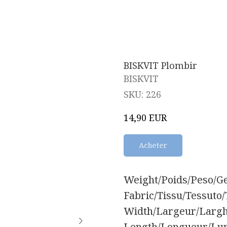
BISKVIT Plombir
BISKVIT
SKU:
226
EUR
14,90
Acheter
Weight/Poids/Peso/Gew
Fabric/Tissu/Tessuto/
Width/Largeur/Largh
Length/Longueur/Lun