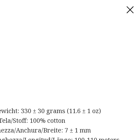
icht: 330 ± 30 grams (11.6 ± 1 oz)
Tela/Stoff: 100% cotton
ezza/Anchura/Breite: 7 ± 1 mm
ghezza/Longitud/Länge: 100-110 meters