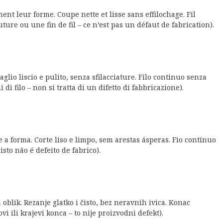
nt leur forme. Coupe nette et lisse sans effilochage. Fil
ture ou une fin de fil – ce n’est pas un défaut de fabrication).
glio liscio e pulito, senza sfilacciature. Filo continuo senza
di filo – non si tratta di un difetto di fabbricazione).
a forma. Corte liso e limpo, sem arestas ásperas. Fio contínuo
sto não é defeito de fabrico).
blik. Rezanje glatko i čisto, bez neravnih ivica. Konac
 ili krajevi konca – to nije proizvodni defekt).