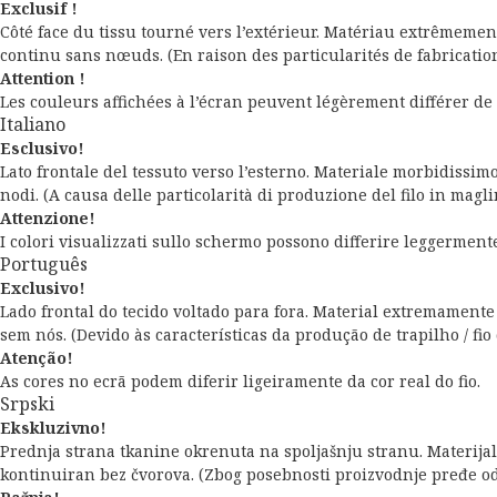
Exclusif !
Côté face du tissu tourné vers l’extérieur. Matériau extrêmemen
continu sans nœuds. (En raison des particularités de fabrication d
Attention !
Les couleurs affichées à l’écran peuvent légèrement différer de l
Italiano
Esclusivo!
Lato frontale del tessuto verso l’esterno. Materiale morbidissimo 
nodi. (A causa delle particolarità di produzione del filo in maglin
Attenzione!
I colori visualizzati sullo schermo possono differire leggermente 
Português
Exclusivo!
Lado frontal do tecido voltado para fora. Material extremament
sem nós. (Devido às características da produção de trapilho / fi
Atenção!
As cores no ecrã podem diferir ligeiramente da cor real do fio.
Srpski
Ekskluzivno!
Prednja strana tkanine okrenuta na spoljašnju stranu. Materijal 
kontinuiran bez čvorova. (Zbog posebnosti proizvodnje pređe od ma