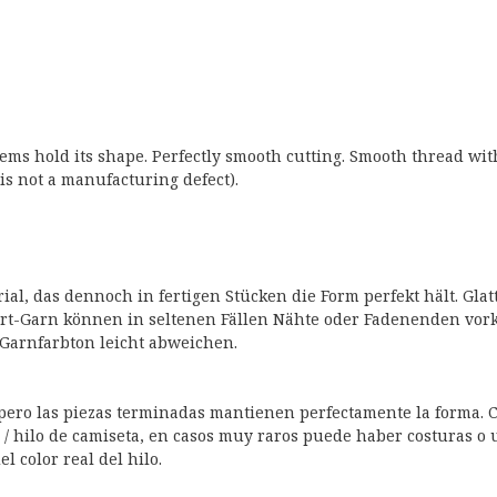
 items hold its shape. Perfectly smooth cutting. Smooth thread wit
is not a manufacturing defect).
ial, das dennoch in fertigen Stücken die Form perfekt hält. Gl
t-Garn können in seltenen Fällen Nähte oder Fadenenden vorko
Garnfarbton leicht abweichen.
, pero las piezas terminadas mantienen perfectamente la forma. C
o / hilo de camiseta, en casos muy raros puede haber costuras o u
 color real del hilo.