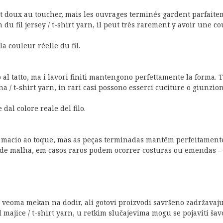
t doux au toucher, mais les ouvrages terminés gardent parfaiteme
u fil jersey / t-shirt yarn, il peut très rarement y avoir une cou
a couleur réelle du fil.
al tatto, ma i lavori finiti mantengono perfettamente la forma. Ta
a / t-shirt yarn, in rari casi possono esserci cuciture o giunzioni 
dal colore reale del filo.
e macio ao toque, mas as peças terminadas mantêm perfeitamente 
o de malha, em casos raros podem ocorrer costuras ou emendas – i
veoma mekan na dodir, ali gotovi proizvodi savršeno zadržavaju o
jice / t-shirt yarn, u retkim slučajevima mogu se pojaviti šavovi