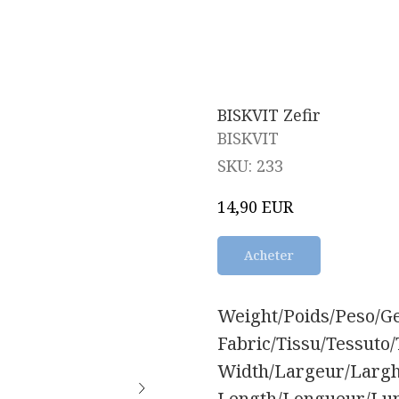
BISKVIT Zefir
BISKVIT
SKU:
233
EUR
14,90
Acheter
Weight/Poids/Peso/Gew
Fabric/Tissu/Tessuto/
Width/Largeur/Largh
Length/Longueur/Lun