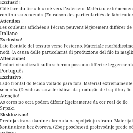
Exclusif !
Côté face du tissu tourné vers l’extérieur. Matériau extrêmemen
continu sans nœuds. (En raison des particularités de fabrication d
Attention !
Les couleurs affichées à l’écran peuvent légèrement différer de l
Italiano
Esclusivo!
Lato frontale del tessuto verso l’esterno. Materiale morbidissimo 
nodi. (A causa delle particolarità di produzione del filo in maglin
Attenzione!
I colori visualizzati sullo schermo possono differire leggermente 
Português
Exclusivo!
Lado frontal do tecido voltado para fora. Material extremament
sem nós. (Devido às características da produção de trapilho / fi
Atenção!
As cores no ecrã podem diferir ligeiramente da cor real do fio.
Srpski
Ekskluzivno!
Prednja strana tkanine okrenuta na spoljašnju stranu. Materijal 
kontinuiran bez čvorova. (Zbog posebnosti proizvodnje pređe od ma