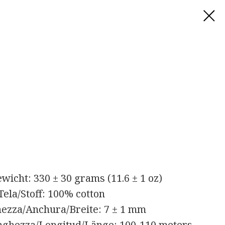
icht: 330 ± 30 grams (11.6 ± 1 oz)
Tela/Stoff: 100% cotton
ezza/Anchura/Breite: 7 ± 1 mm
ghezza/Longitud/Länge: 100-110 meters