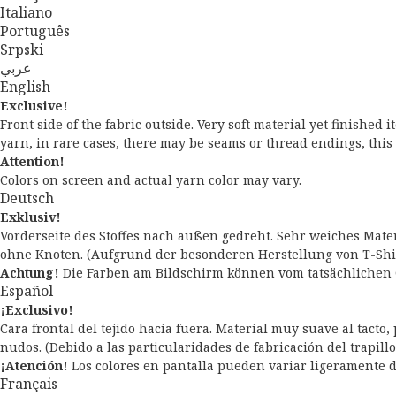
Italiano
Português
Srpski
عربي
English
Exclusive!
Front side of the fabric outside. Very soft material yet finished
yarn, in rare cases, there may be seams or thread endings, this 
Attention!
Colors on screen and actual yarn color may vary.
Deutsch
Exklusiv!
Vorderseite des Stoffes nach außen gedreht. Sehr weiches Mater
ohne Knoten. (Aufgrund der besonderen Herstellung von T-Shir
Achtung!
Die Farben am Bildschirm können vom tatsächlichen 
Español
¡Exclusivo!
Cara frontal del tejido hacia fuera. Material muy suave al tacto
nudos. (Debido a las particularidades de fabricación del trapill
¡Atención!
Los colores en pantalla pueden variar ligeramente del
Français