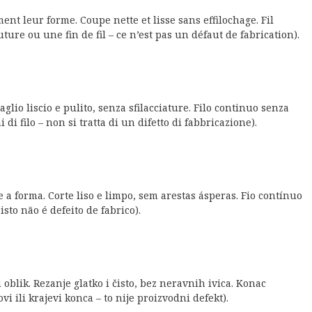
nt leur forme. Coupe nette et lisse sans effilochage. Fil
ture ou une fin de fil – ce n’est pas un défaut de fabrication).
glio liscio e pulito, senza sfilacciature. Filo continuo senza
di filo – non si tratta di un difetto di fabbricazione).
a forma. Corte liso e limpo, sem arestas ásperas. Fio contínuo
sto não é defeito de fabrico).
blik. Rezanje glatko i čisto, bez neravnih ivica. Konac
 ili krajevi konca – to nije proizvodni defekt).