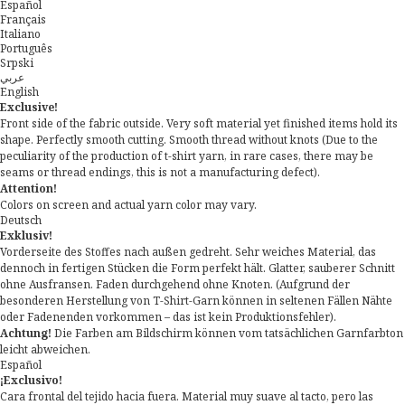
Español
Français
Italiano
Português
Srpski
عربي
English
Exclusive!
Front side of the fabric outside. Very soft material yet finished items hold its
shape. Perfectly smooth cutting. Smooth thread without knots (Due to the
peculiarity of the production of t-shirt yarn, in rare cases, there may be
seams or thread endings, this is not a manufacturing defect).
Attention!
Colors on screen and actual yarn color may vary.
Deutsch
Exklusiv!
Vorderseite des Stoffes nach außen gedreht. Sehr weiches Material, das
dennoch in fertigen Stücken die Form perfekt hält. Glatter, sauberer Schnitt
ohne Ausfransen. Faden durchgehend ohne Knoten. (Aufgrund der
besonderen Herstellung von T-Shirt-Garn können in seltenen Fällen Nähte
oder Fadenenden vorkommen – das ist kein Produktionsfehler).
Achtung!
Die Farben am Bildschirm können vom tatsächlichen Garnfarbton
leicht abweichen.
Español
¡Exclusivo!
Cara frontal del tejido hacia fuera. Material muy suave al tacto, pero las