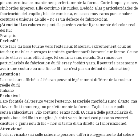
piezas terminadas mantienen perfectamente la forma. Corte limpio y suave,
sin bordes ásperos. Hilo continuo sin nudos. (Debido a las particularidades de
fabricación del trapillo / hilo de camiseta, en casos muy raros puede haber
costuras o uniones de hilo – no es un defecto de fabricación).
¡Atención!
Los colores en pantalla pueden variar ligeramente del color real
del hilo.
Français
Exclusif !
Côté face du tissu tourné vers l’extérieur. Matériau extrêmement doux au
toucher, mais les ouvrages terminés gardent parfaitement leur forme. Coupe
nette et lisse sans effilochage. Fil continu sans nœuds. (En raison des
particularités de fabrication du fil jersey / t-shirt yarn, il peut très rarement y
avoir une couture ou une fin de fil – ce n’est pas un défaut de fabrication).
Attention !
Les couleurs affichées à l’écran peuvent légèrement différer de la couleur
réelle du fil.
Italiano
Esclusivo!
Lato frontale del tessuto verso l’esterno. Materiale morbidissimo al tatto, ma
i lavori finiti mantengono perfettamente la forma. Taglio liscio e pulito,
senza sfilacciature. Filo continuo senza nodi. (A causa delle particolarità di
produzione del filo in maglina / t-shirt yarn, in rari casi possono esserci
cuciture o giunzioni di filo – non si tratta di un difetto di fabbricazione).
Attenzione!
I colori visualizzati sullo schermo possono differire leggermente dal colore