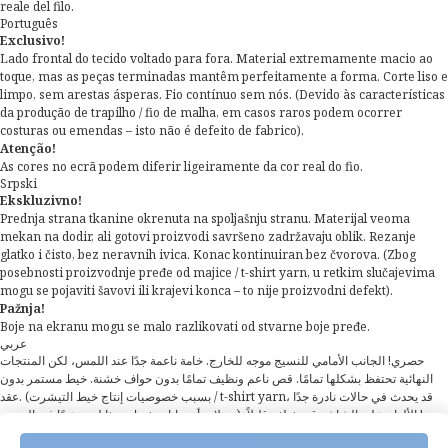
reale del filo.
Português
Exclusivo!
Lado frontal do tecido voltado para fora. Material extremamente macio ao
toque, mas as peças terminadas mantêm perfeitamente a forma. Corte liso e
limpo, sem arestas ásperas. Fio contínuo sem nós. (Devido às características
da produção de trapilho / fio de malha, em casos raros podem ocorrer
costuras ou emendas – isto não é defeito de fabrico).
Atenção!
As cores no ecrã podem diferir ligeiramente da cor real do fio.
Srpski
Ekskluzivno!
Prednja strana tkanine okrenuta na spoljašnju stranu. Materijal veoma
mekan na dodir, ali gotovi proizvodi savršeno zadržavaju oblik. Rezanje
glatko i čisto, bez neravnih ivica. Konac kontinuiran bez čvorova. (Zbog
posebnosti proizvodnje pređe od majice / t-shirt yarn, u retkim slučajevima
mogu se pojaviti šavovi ili krajevi konca – to nije proizvodni defekt).
Pažnja!
Boje na ekranu mogu se malo razlikovati od stvarne boje pređe.
عربي
حصري! الجانب الأمامي للنسيج موجه للخارج. خامة ناعمة جدًا عند اللمس، لكن المنتجات
النهائية تحتفظ بشكلها تمامًا. قص ناعم ونظيف تمامًا بدون حواف خشنة. خيط مستمر بدون
عقد. (بسبب خصوصيات إنتاج خيط التيشرت / t-shirt yarn، قد يحدث في حالات نادرة جدًا
وصلات أو نهايات خيط – هذا ليس عيبًا في التصنيع). تنبيه! الألوان على الشاشة قد تختلف قليلاً
عن لون الخيط الحقيقي.