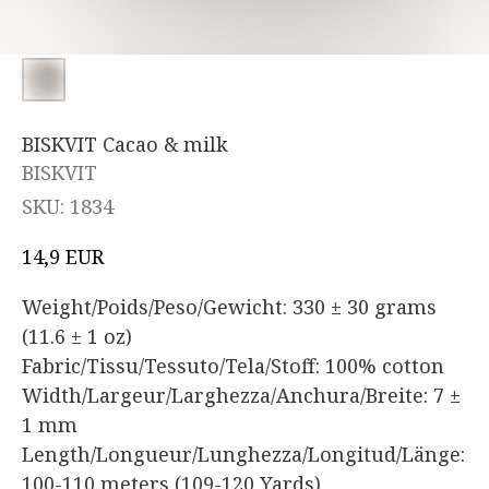
BISKVIT Cacao & milk
BISKVIT
SKU:
1834
EUR
14,9
Weight/Poids/Peso/Gewicht: 330 ± 30 grams
(11.6 ± 1 oz)
Fabric/Tissu/Tessuto/Tela/Stoff: 100% cotton
Width/Largeur/Larghezza/Anchura/Breite: 7 ±
1 mm
Length/Longueur/Lunghezza/Longitud/Länge:
100-110 meters (109-120 Yards)