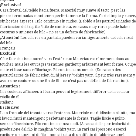
¡Exclusivo!
Cara frontal del tejido hacia fuera. Material muy suave al tacto, pero las
piezas terminadas mantienen perfectamente la forma. Corte limpio y suave,
sin bordes ásperos. Hilo continuo sin nudos. (Debido a las particularidades de
fabricación del trapillo / hilo de camiseta, en casos muy raros puede haber
costuras o uniones de hilo – no es un defecto de fabricación).
¡Atención!
Los colores en pantalla pueden variar ligeramente del color real
del hilo.
Français
Exclusif !
Côté face du tissu tourné vers l’extérieur. Matériau extrêmement doux au
toucher, mais les ouvrages terminés gardent parfaitement leur forme. Coupe
nette et lisse sans effilochage. Fil continu sans nœuds. (En raison des
particularités de fabrication du fil jersey / t-shirt yarn, il peut très rarement y
avoir une couture ou une fin de fil – ce n’est pas un défaut de fabrication).
Attention !
Les couleurs affichées à l’écran peuvent légèrement différer de la couleur
réelle du fil.
Italiano
Esclusivo!
Lato frontale del tessuto verso l’esterno. Materiale morbidissimo al tatto, ma
i lavori finiti mantengono perfettamente la forma. Taglio liscio e pulito,
senza sfilacciature. Filo continuo senza nodi. (A causa delle particolarità di
produzione del filo in maglina / t-shirt yarn, in rari casi possono esserci
cuciture o giunzioni di filo – non si tratta di un difetto di fabbricazione).