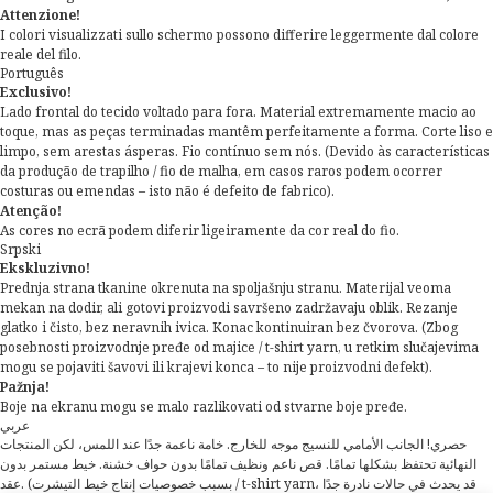
Attenzione!
I colori visualizzati sullo schermo possono differire leggermente dal colore
reale del filo.
Português
Exclusivo!
Lado frontal do tecido voltado para fora. Material extremamente macio ao
toque, mas as peças terminadas mantêm perfeitamente a forma. Corte liso e
limpo, sem arestas ásperas. Fio contínuo sem nós. (Devido às características
da produção de trapilho / fio de malha, em casos raros podem ocorrer
costuras ou emendas – isto não é defeito de fabrico).
Atenção!
As cores no ecrã podem diferir ligeiramente da cor real do fio.
Srpski
Ekskluzivno!
Prednja strana tkanine okrenuta na spoljašnju stranu. Materijal veoma
mekan na dodir, ali gotovi proizvodi savršeno zadržavaju oblik. Rezanje
glatko i čisto, bez neravnih ivica. Konac kontinuiran bez čvorova. (Zbog
posebnosti proizvodnje pređe od majice / t-shirt yarn, u retkim slučajevima
mogu se pojaviti šavovi ili krajevi konca – to nije proizvodni defekt).
Pažnja!
Boje na ekranu mogu se malo razlikovati od stvarne boje pređe.
عربي
حصري! الجانب الأمامي للنسيج موجه للخارج. خامة ناعمة جدًا عند اللمس، لكن المنتجات
النهائية تحتفظ بشكلها تمامًا. قص ناعم ونظيف تمامًا بدون حواف خشنة. خيط مستمر بدون
عقد. (بسبب خصوصيات إنتاج خيط التيشرت / t-shirt yarn، قد يحدث في حالات نادرة جدًا