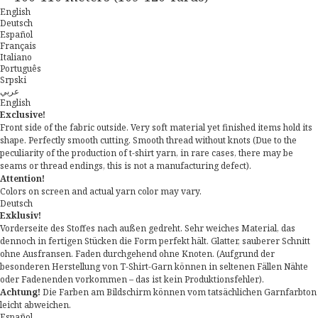
English
Deutsch
Español
Français
Italiano
Português
Srpski
عربي
English
Exclusive!
Front side of the fabric outside. Very soft material yet finished items hold its
shape. Perfectly smooth cutting. Smooth thread without knots (Due to the
peculiarity of the production of t-shirt yarn, in rare cases, there may be
seams or thread endings, this is not a manufacturing defect).
Attention!
Colors on screen and actual yarn color may vary.
Deutsch
Exklusiv!
Vorderseite des Stoffes nach außen gedreht. Sehr weiches Material, das
dennoch in fertigen Stücken die Form perfekt hält. Glatter, sauberer Schnitt
ohne Ausfransen. Faden durchgehend ohne Knoten. (Aufgrund der
besonderen Herstellung von T-Shirt-Garn können in seltenen Fällen Nähte
oder Fadenenden vorkommen – das ist kein Produktionsfehler).
Achtung!
Die Farben am Bildschirm können vom tatsächlichen Garnfarbton
leicht abweichen.
Español