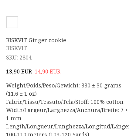
BISKVIT Ginger cookie
BISKVIT
SKU:
2804
EUR
EUR
13,90
14,90
Weight/Poids/Peso/Gewicht: 330 ± 30 grams
(11.6 ± 1 oz)
Fabric/Tissu/Tessuto/Tela/Stoff: 100% cotton
Width/Largeur/Larghezza/Anchura/Breite: 7 ±
1 mm
Length/Longueur/Lunghezza/Longitud/Länge:
100-110 meters (109-120 Yards)