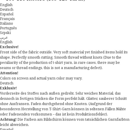
English
Deutsch
Español
Français
Italiano
Português
Srpski
عربي
English
Exclusive!
Front side of the fabric outside. Very soft material yet finished items hold its
shape. Perfectly smooth cutting. Smooth thread without knots (Due to the
peculiarity of the production of t-shirt yarn, in rare cases, there may be
seams or thread endings, this is not a manufacturing defect).
Attention!
Colors on screen and actual yarn color may vary.
Deutsch
Exklusiv!
Vorderseite des Stoffes nach außen gedreht. Sehr weiches Material, das
dennoch in fertigen Stücken die Form perfekt hält. Glatter, sauberer Schnitt
ohne Ausfransen. Faden durchgehend ohne Knoten. (Aufgrund der
besonderen Herstellung von T-Shirt-Garn können in seltenen Fällen Nähte
oder Fadenenden vorkommen – das ist kein Produktionsfehler).
Achtung!
Die Farben am Bildschirm können vom tatsächlichen Garnfarbton
leicht abweichen.
Español