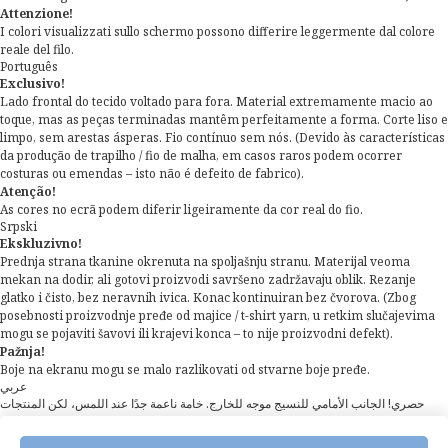
Attenzione!
I colori visualizzati sullo schermo possono differire leggermente dal colore
reale del filo.
Português
Exclusivo!
Lado frontal do tecido voltado para fora. Material extremamente macio ao
toque, mas as peças terminadas mantêm perfeitamente a forma. Corte liso e
limpo, sem arestas ásperas. Fio contínuo sem nós. (Devido às características
da produção de trapilho / fio de malha, em casos raros podem ocorrer
costuras ou emendas – isto não é defeito de fabrico).
Atenção!
As cores no ecrã podem diferir ligeiramente da cor real do fio.
Srpski
Ekskluzivno!
Prednja strana tkanine okrenuta na spoljašnju stranu. Materijal veoma
mekan na dodir, ali gotovi proizvodi savršeno zadržavaju oblik. Rezanje
glatko i čisto, bez neravnih ivica. Konac kontinuiran bez čvorova. (Zbog
posebnosti proizvodnje pređe od majice / t-shirt yarn, u retkim slučajevima
mogu se pojaviti šavovi ili krajevi konca – to nije proizvodni defekt).
Pažnja!
Boje na ekranu mogu se malo razlikovati od stvarne boje pređe.
عربي
حصري! الجانب الأمامي للنسيج موجه للخارج. خامة ناعمة جدًا عند اللمس، لكن المنتجات
النهائية تحتفظ بشكلها تمامًا. قص ناعم ونظيف تمامًا بدون حواف خشنة. خيط مستمر بدون
عقد. (بسبب خصوصيات إنتاج خيط التيشرت / t-shirt yarn، قد يحدث في حالات نادرة جدًا