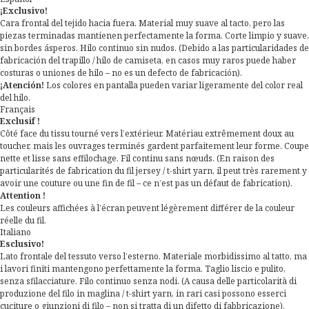
¡Exclusivo!
Cara frontal del tejido hacia fuera. Material muy suave al tacto, pero las
piezas terminadas mantienen perfectamente la forma. Corte limpio y suave,
sin bordes ásperos. Hilo continuo sin nudos. (Debido a las particularidades de
fabricación del trapillo / hilo de camiseta, en casos muy raros puede haber
costuras o uniones de hilo – no es un defecto de fabricación).
¡Atención!
Los colores en pantalla pueden variar ligeramente del color real
del hilo.
Français
Exclusif !
Côté face du tissu tourné vers l’extérieur. Matériau extrêmement doux au
toucher, mais les ouvrages terminés gardent parfaitement leur forme. Coupe
nette et lisse sans effilochage. Fil continu sans nœuds. (En raison des
particularités de fabrication du fil jersey / t-shirt yarn, il peut très rarement y
avoir une couture ou une fin de fil – ce n’est pas un défaut de fabrication).
Attention !
Les couleurs affichées à l’écran peuvent légèrement différer de la couleur
réelle du fil.
Italiano
Esclusivo!
Lato frontale del tessuto verso l’esterno. Materiale morbidissimo al tatto, ma
i lavori finiti mantengono perfettamente la forma. Taglio liscio e pulito,
senza sfilacciature. Filo continuo senza nodi. (A causa delle particolarità di
produzione del filo in maglina / t-shirt yarn, in rari casi possono esserci
cuciture o giunzioni di filo – non si tratta di un difetto di fabbricazione).