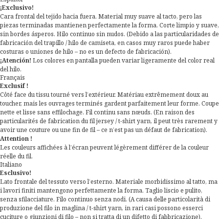
¡Exclusivo!
Cara frontal del tejido hacia fuera. Material muy suave al tacto, pero las
piezas terminadas mantienen perfectamente la forma. Corte limpio y suave,
sin bordes ásperos. Hilo continuo sin nudos. (Debido a las particularidades de
fabricación del trapillo / hilo de camiseta, en casos muy raros puede haber
costuras o uniones de hilo – no es un defecto de fabricación).
¡Atención!
Los colores en pantalla pueden variar ligeramente del color real
del hilo.
Français
Exclusif !
Côté face du tissu tourné vers l’extérieur. Matériau extrêmement doux au
toucher, mais les ouvrages terminés gardent parfaitement leur forme. Coupe
nette et lisse sans effilochage. Fil continu sans nœuds. (En raison des
particularités de fabrication du fil jersey / t-shirt yarn, il peut très rarement y
avoir une couture ou une fin de fil – ce n’est pas un défaut de fabrication).
Attention !
Les couleurs affichées à l’écran peuvent légèrement différer de la couleur
réelle du fil.
Italiano
Esclusivo!
Lato frontale del tessuto verso l’esterno. Materiale morbidissimo al tatto, ma
i lavori finiti mantengono perfettamente la forma. Taglio liscio e pulito,
senza sfilacciature. Filo continuo senza nodi. (A causa delle particolarità di
produzione del filo in maglina / t-shirt yarn, in rari casi possono esserci
cuciture o giunzioni di filo – non si tratta di un difetto di fabbricazione).