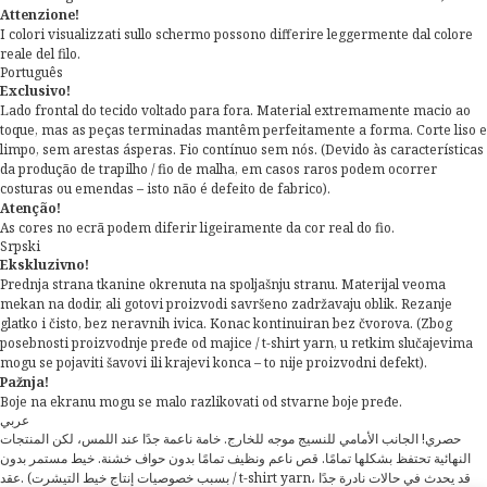
Attenzione!
I colori visualizzati sullo schermo possono differire leggermente dal colore
reale del filo.
Português
Exclusivo!
Lado frontal do tecido voltado para fora. Material extremamente macio ao
toque, mas as peças terminadas mantêm perfeitamente a forma. Corte liso e
limpo, sem arestas ásperas. Fio contínuo sem nós. (Devido às características
da produção de trapilho / fio de malha, em casos raros podem ocorrer
costuras ou emendas – isto não é defeito de fabrico).
Atenção!
As cores no ecrã podem diferir ligeiramente da cor real do fio.
Srpski
Ekskluzivno!
Prednja strana tkanine okrenuta na spoljašnju stranu. Materijal veoma
mekan na dodir, ali gotovi proizvodi savršeno zadržavaju oblik. Rezanje
glatko i čisto, bez neravnih ivica. Konac kontinuiran bez čvorova. (Zbog
posebnosti proizvodnje pređe od majice / t-shirt yarn, u retkim slučajevima
mogu se pojaviti šavovi ili krajevi konca – to nije proizvodni defekt).
Pažnja!
Boje na ekranu mogu se malo razlikovati od stvarne boje pređe.
عربي
حصري! الجانب الأمامي للنسيج موجه للخارج. خامة ناعمة جدًا عند اللمس، لكن المنتجات
النهائية تحتفظ بشكلها تمامًا. قص ناعم ونظيف تمامًا بدون حواف خشنة. خيط مستمر بدون
عقد. (بسبب خصوصيات إنتاج خيط التيشرت / t-shirt yarn، قد يحدث في حالات نادرة جدًا