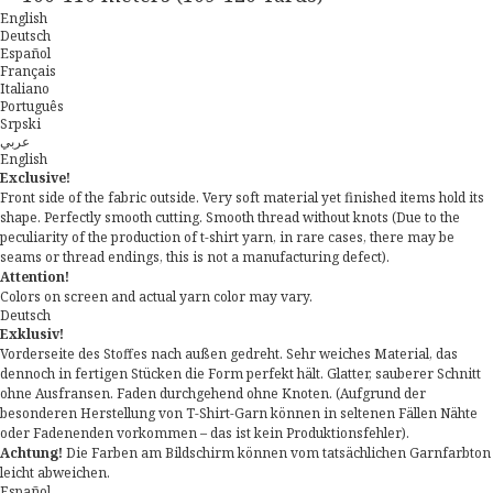
English
Deutsch
Español
Français
Italiano
Português
Srpski
عربي
English
Exclusive!
Front side of the fabric outside. Very soft material yet finished items hold its
shape. Perfectly smooth cutting. Smooth thread without knots (Due to the
peculiarity of the production of t-shirt yarn, in rare cases, there may be
seams or thread endings, this is not a manufacturing defect).
Attention!
Colors on screen and actual yarn color may vary.
Deutsch
Exklusiv!
Vorderseite des Stoffes nach außen gedreht. Sehr weiches Material, das
dennoch in fertigen Stücken die Form perfekt hält. Glatter, sauberer Schnitt
ohne Ausfransen. Faden durchgehend ohne Knoten. (Aufgrund der
besonderen Herstellung von T-Shirt-Garn können in seltenen Fällen Nähte
oder Fadenenden vorkommen – das ist kein Produktionsfehler).
Achtung!
Die Farben am Bildschirm können vom tatsächlichen Garnfarbton
leicht abweichen.
Español