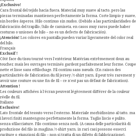
¡Exclusivo!
Cara frontal del tejido hacia fuera. Material muy suave al tacto, pero las
piezas terminadas mantienen perfectamente la forma. Corte limpio y suave,
sin bordes ásperos. Hilo continuo sin nudos. (Debido a las particularidades de
fabricación del trapillo / hilo de camiseta, en casos muy raros puede haber
costuras o uniones de hilo – no es un defecto de fabricación).
¡Atención!
Los colores en pantalla pueden variar ligeramente del color real
del hilo.
Français
Exclusif !
Côté face du tissu tourné vers l’extérieur. Matériau extrêmement doux au
toucher, mais les ouvrages terminés gardent parfaitement leur forme. Coupe
nette et lisse sans effilochage. Fil continu sans nœuds. (En raison des
particularités de fabrication du fil jersey / t-shirt yarn, il peut très rarement y
avoir une couture ou une fin de fil – ce n’est pas un défaut de fabrication).
Attention !
Les couleurs affichées à l’écran peuvent légèrement différer de la couleur
réelle du fil.
Italiano
Esclusivo!
Lato frontale del tessuto verso l’esterno. Materiale morbidissimo al tatto, ma
i lavori finiti mantengono perfettamente la forma. Taglio liscio e pulito,
senza sfilacciature. Filo continuo senza nodi. (A causa delle particolarità di
produzione del filo in maglina / t-shirt yarn, in rari casi possono esserci
cuciture o giunzioni di filo – non si tratta di un difetto di fabbricazione).