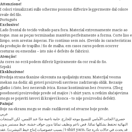
Attenzione!
I colori visualizzati sullo schermo possono differire leggermente dal colore
reale del filo.
Português
Exclusivo!
Lado frontal do tecido voltado para fora. Material extremamente macio ao
toque, mas as peças terminadas mantêm perfeitamente a forma. Corte liso e
limpo, sem arestas ásperas. Fio contínuo sem nós. (Devido às características
da produção de trapilho / fio de malha, em casos raros podem ocorrer
costuras ou emendas – isto não é defeito de fabrico).
Atenção!
As cores no ecrã podem diferir ligeiramente da cor real do fio.
Srpski
Ekskluzivno!
Prednja strana tkanine okrenuta na spoljašnju stranu. Materijal veoma
mekan na dodir, ali gotovi proizvodi savršeno zadržavaju oblik. Rezanje
glatko i čisto, bez neravnih ivica. Konac kontinuiran bez čvorova. (Zbog
posebnosti proizvodnje pređe od majice / t-shirt yarn, u retkim slučajevima
mogu se pojaviti šavovi ili krajevi konca – to nije proizvodni defekt).
Pažnja!
Boje na ekranu mogu se malo razlikovati od stvarne boje pređe.
عربي
حصري! الجانب الأمامي للنسيج موجه للخارج. خامة ناعمة جدًا عند اللمس، لكن المنتجات
النهائية تحتفظ بشكلها تمامًا. قص ناعم ونظيف تمامًا بدون حواف خشنة. خيط مستمر بدون
عقد. (بسبب خصوصيات إنتاج خيط التيشرت / t-shirt yarn، قد يحدث في حالات نادرة جدًا