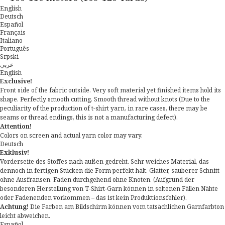
English
Deutsch
Español
Français
Italiano
Português
Srpski
عربي
English
Exclusive!
Front side of the fabric outside. Very soft material yet finished items hold its
shape. Perfectly smooth cutting. Smooth thread without knots (Due to the
peculiarity of the production of t-shirt yarn, in rare cases, there may be
seams or thread endings, this is not a manufacturing defect).
Attention!
Colors on screen and actual yarn color may vary.
Deutsch
Exklusiv!
Vorderseite des Stoffes nach außen gedreht. Sehr weiches Material, das
dennoch in fertigen Stücken die Form perfekt hält. Glatter, sauberer Schnitt
ohne Ausfransen. Faden durchgehend ohne Knoten. (Aufgrund der
besonderen Herstellung von T-Shirt-Garn können in seltenen Fällen Nähte
oder Fadenenden vorkommen – das ist kein Produktionsfehler).
Achtung!
Die Farben am Bildschirm können vom tatsächlichen Garnfarbton
leicht abweichen.
Español