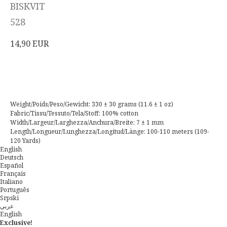
BISKVIT
528
14,90
EUR
Acheter
Weight/Poids/Peso/Gewicht: 330 ± 30 grams (11.6 ± 1 oz)
Fabric/Tissu/Tessuto/Tela/Stoff: 100% cotton
Width/Largeur/Larghezza/Anchura/Breite: 7 ± 1 mm
Length/Longueur/Lunghezza/Longitud/Länge: 100-110 meters (109-
120 Yards)
English
Deutsch
Español
Français
Italiano
Português
Srpski
عربي
English
Exclusive!