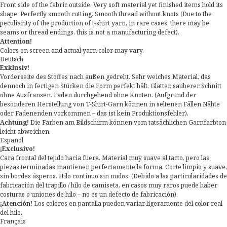
Front side of the fabric outside. Very soft material yet finished items hold its
shape. Perfectly smooth cutting. Smooth thread without knots (Due to the
peculiarity of the production of t-shirt yarn, in rare cases, there may be
seams or thread endings, this is not a manufacturing defect).
Attention!
Colors on screen and actual yarn color may vary.
Deutsch
Exklusiv!
Vorderseite des Stoffes nach außen gedreht. Sehr weiches Material, das
dennoch in fertigen Stücken die Form perfekt hält. Glatter, sauberer Schnitt
ohne Ausfransen. Faden durchgehend ohne Knoten. (Aufgrund der
besonderen Herstellung von T-Shirt-Garn können in seltenen Fällen Nähte
oder Fadenenden vorkommen – das ist kein Produktionsfehler).
Achtung!
Die Farben am Bildschirm können vom tatsächlichen Garnfarbton
leicht abweichen.
Español
¡Exclusivo!
Cara frontal del tejido hacia fuera. Material muy suave al tacto, pero las
piezas terminadas mantienen perfectamente la forma. Corte limpio y suave,
sin bordes ásperos. Hilo continuo sin nudos. (Debido a las particularidades de
fabricación del trapillo / hilo de camiseta, en casos muy raros puede haber
costuras o uniones de hilo – no es un defecto de fabricación).
¡Atención!
Los colores en pantalla pueden variar ligeramente del color real
del hilo.
Français