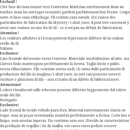
Exclusif !
Côté face du tissu tourné vers l’extérieur. Matériau extrêmement doux au
toucher, mais les ouvrages terminés gardent parfaitement leur forme. Coupe
nette et lisse sans effilochage. Fil continu sans nœuds. (En raison des
particularités de fabrication du fil jersey / t-shirt yarn, il peut très rarement y
avoir une couture ou une fin de fil – ce n’est pas un défaut de fabrication).
Attention !
Les couleurs affichées à l’écran peuvent légèrement différer de la couleur
réelle du fil.
Italiano
Esclusivo!
Lato frontale del tessuto verso l’esterno. Materiale morbidissimo al tatto, ma
i lavori finiti mantengono perfettamente la forma. Taglio liscio e pulito,
senza sfilacciature. Filo continuo senza nodi. (A causa delle particolarità di
produzione del filo in maglina / t-shirt yarn, in rari casi possono esserci
cuciture o giunzioni di filo – non si tratta di un difetto di fabbricazione).
Attenzione!
I colori visualizzati sullo schermo possono differire leggermente dal colore
reale del filo.
Português
Exclusivo!
Lado frontal do tecido voltado para fora. Material extremamente macio ao
toque, mas as peças terminadas mantêm perfeitamente a forma. Corte liso e
limpo, sem arestas ásperas. Fio contínuo sem nós. (Devido às características
da produção de trapilho / fio de malha, em casos raros podem ocorrer