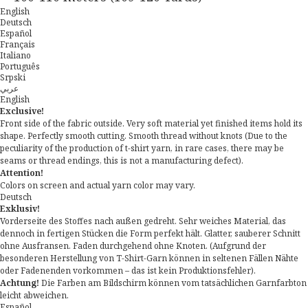
English
Deutsch
Español
Français
Italiano
Português
Srpski
عربي
English
Exclusive!
Front side of the fabric outside. Very soft material yet finished items hold its
shape. Perfectly smooth cutting. Smooth thread without knots (Due to the
peculiarity of the production of t-shirt yarn, in rare cases, there may be
seams or thread endings, this is not a manufacturing defect).
Attention!
Colors on screen and actual yarn color may vary.
Deutsch
Exklusiv!
Vorderseite des Stoffes nach außen gedreht. Sehr weiches Material, das
dennoch in fertigen Stücken die Form perfekt hält. Glatter, sauberer Schnitt
ohne Ausfransen. Faden durchgehend ohne Knoten. (Aufgrund der
besonderen Herstellung von T-Shirt-Garn können in seltenen Fällen Nähte
oder Fadenenden vorkommen – das ist kein Produktionsfehler).
Achtung!
Die Farben am Bildschirm können vom tatsächlichen Garnfarbton
leicht abweichen.
Español