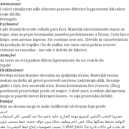
Attenzione!
I colori visualizzati sullo schermo possono differire leggermente dal colore
reale del filo.
Português
Exclusivo!
Lado frontal do tecido voltado para fora. Material extremamente macio ao
toque, mas as peças terminadas mantêm perfeitamente a forma. Corte liso e
limpo, sem arestas ásperas. Fio contínuo sem nós. (Devido às características
da produção de trapilho / fio de malha, em casos raros podem ocorrer
costuras ou emendas – isto não é defeito de fabrico).
Atenção!
As cores no ecrã podem diferir ligeiramente da cor real do fio.
Srpski
Ekskluzivno!
Prednja strana tkanine okrenuta na spoljašnju stranu. Materijal veoma
mekan na dodir, ali gotovi proizvodi savršeno zadržavaju oblik. Rezanje
glatko i čisto, bez neravnih ivica. Konac kontinuiran bez čvorova. (Zbog
posebnosti proizvodnje pređe od majice / t-shirt yarn, u retkim slučajevima
mogu se pojaviti šavovi ili krajevi konca – to nije proizvodni defekt).
Pažnja!
Boje na ekranu mogu se malo razlikovati od stvarne boje pređe.
عربي
حصري! الجانب الأمامي للنسيج موجه للخارج. خامة ناعمة جدًا عند اللمس، لكن المنتجات
النهائية تحتفظ بشكلها تمامًا. قص ناعم ونظيف تمامًا بدون حواف خشنة. خيط مستمر بدون
عقد. (بسبب خصوصيات إنتاج خيط التيشرت / t-shirt yarn، قد يحدث في حالات نادرة جدًا