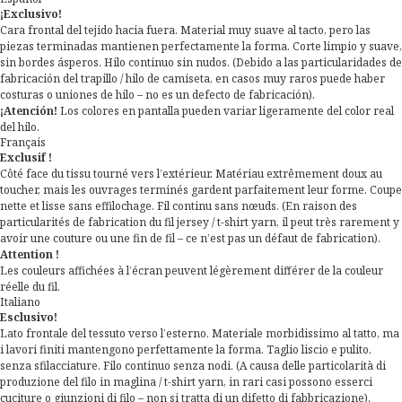
¡Exclusivo!
Cara frontal del tejido hacia fuera. Material muy suave al tacto, pero las
piezas terminadas mantienen perfectamente la forma. Corte limpio y suave,
sin bordes ásperos. Hilo continuo sin nudos. (Debido a las particularidades de
fabricación del trapillo / hilo de camiseta, en casos muy raros puede haber
costuras o uniones de hilo – no es un defecto de fabricación).
¡Atención!
Los colores en pantalla pueden variar ligeramente del color real
del hilo.
Français
Exclusif !
Côté face du tissu tourné vers l’extérieur. Matériau extrêmement doux au
toucher, mais les ouvrages terminés gardent parfaitement leur forme. Coupe
nette et lisse sans effilochage. Fil continu sans nœuds. (En raison des
particularités de fabrication du fil jersey / t-shirt yarn, il peut très rarement y
avoir une couture ou une fin de fil – ce n’est pas un défaut de fabrication).
Attention !
Les couleurs affichées à l’écran peuvent légèrement différer de la couleur
réelle du fil.
Italiano
Esclusivo!
Lato frontale del tessuto verso l’esterno. Materiale morbidissimo al tatto, ma
i lavori finiti mantengono perfettamente la forma. Taglio liscio e pulito,
senza sfilacciature. Filo continuo senza nodi. (A causa delle particolarità di
produzione del filo in maglina / t-shirt yarn, in rari casi possono esserci
cuciture o giunzioni di filo – non si tratta di un difetto di fabbricazione).