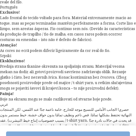
reale del filo.
Português
Exclusivo!
Lado frontal do tecido voltado para fora. Material extremamente macio ao
toque, mas as peças terminadas mantêm perfeitamente a forma. Corte liso e
limpo, sem arestas ásperas. Fio contínuo sem nós. (Devido às características
da produção de trapilho / fio de malha, em casos raros podem ocorrer
costuras ou emendas – isto não é defeito de fabrico).
Atenção!
As cores no ecrã podem diferir ligeiramente da cor real do fio.
Srpski
Ekskluzivno!
Prednja strana tkanine okrenuta na spoljašnju stranu. Materijal veoma
mekan na dodir, ali gotovi proizvodi savršeno zadržavaju oblik. Rezanje
glatko i čisto, bez neravnih ivica. Konac kontinuiran bez čvorova. (Zbog
posebnosti proizvodnje pređe od majice / t-shirt yarn, u retkim slučajevima
mogu se pojaviti šavovi ili krajevi konca – to nije proizvodni defekt).
Pažnja!
Boje na ekranu mogu se malo razlikovati od stvarne boje pređe.
عربي
حصري! الجانب الأمامي للنسيج موجه للخارج. خامة ناعمة جدًا عند اللمس، لكن المنتجات
النهائية تحتفظ بشكلها تمامًا. قص ناعم ونظيف تمامًا بدون حواف خشنة. خيط مستمر بدون
عقد. (بسبب خصوصيات إنتاج خيط التيشرت / t-shirt yarn، قد يحدث في حالات نادرة جدًا
وصلات أو نهايات خيط – هذا ليس عيبًا في التصنيع). تنبيه! الألوان على الشاشة قد تختلف قليلاً
عن لون الخيط الحقيقي.