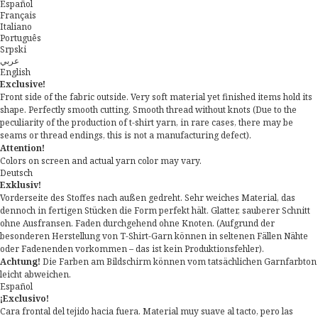
Español
Français
Italiano
Português
Srpski
عربي
English
Exclusive!
Front side of the fabric outside. Very soft material yet finished items hold its
shape. Perfectly smooth cutting. Smooth thread without knots (Due to the
peculiarity of the production of t-shirt yarn, in rare cases, there may be
seams or thread endings, this is not a manufacturing defect).
Attention!
Colors on screen and actual yarn color may vary.
Deutsch
Exklusiv!
Vorderseite des Stoffes nach außen gedreht. Sehr weiches Material, das
dennoch in fertigen Stücken die Form perfekt hält. Glatter, sauberer Schnitt
ohne Ausfransen. Faden durchgehend ohne Knoten. (Aufgrund der
besonderen Herstellung von T-Shirt-Garn können in seltenen Fällen Nähte
oder Fadenenden vorkommen – das ist kein Produktionsfehler).
Achtung!
Die Farben am Bildschirm können vom tatsächlichen Garnfarbton
leicht abweichen.
Español
¡Exclusivo!
Cara frontal del tejido hacia fuera. Material muy suave al tacto, pero las