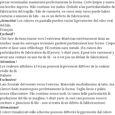
piezas terminadas mantienen perfectamente la forma. Corte limpio y suave,
sin bordes ásperos. Hilo continuo sin nudos. (Debido a las particularidades de
fabricación del trapillo / hilo de camiseta, en casos muy raros puede haber
costuras o uniones de hilo – no es un defecto de fabricación).
¡Atención!
Los colores en pantalla pueden variar ligeramente del color real
del hilo.
Français
Exclusif !
Côté face du tissu tourné vers l’extérieur. Matériau extrêmement doux au
toucher, mais les ouvrages terminés gardent parfaitement leur forme. Coupe
nette et lisse sans effilochage. Fil continu sans nœuds. (En raison des
particularités de fabrication du fil jersey / t-shirt yarn, il peut très rarement y
avoir une couture ou une fin de fil – ce n’est pas un défaut de fabrication).
Attention !
Les couleurs affichées à l’écran peuvent légèrement différer de la couleur
réelle du fil.
Italiano
Esclusivo!
Lato frontale del tessuto verso l’esterno. Materiale morbidissimo al tatto, ma
i lavori finiti mantengono perfettamente la forma. Taglio liscio e pulito,
senza sfilacciature. Filo continuo senza nodi. (A causa delle particolarità di
produzione del filo in maglina / t-shirt yarn, in rari casi possono esserci
cuciture o giunzioni di filo – non si tratta di un difetto di fabbricazione).
Attenzione!
I colori visualizzati sullo schermo possono differire leggermente dal colore