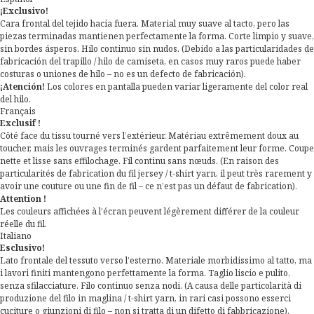
¡Exclusivo!
Cara frontal del tejido hacia fuera. Material muy suave al tacto, pero las
piezas terminadas mantienen perfectamente la forma. Corte limpio y suave,
sin bordes ásperos. Hilo continuo sin nudos. (Debido a las particularidades de
fabricación del trapillo / hilo de camiseta, en casos muy raros puede haber
costuras o uniones de hilo – no es un defecto de fabricación).
¡Atención!
Los colores en pantalla pueden variar ligeramente del color real
del hilo.
Français
Exclusif !
Côté face du tissu tourné vers l’extérieur. Matériau extrêmement doux au
toucher, mais les ouvrages terminés gardent parfaitement leur forme. Coupe
nette et lisse sans effilochage. Fil continu sans nœuds. (En raison des
particularités de fabrication du fil jersey / t-shirt yarn, il peut très rarement y
avoir une couture ou une fin de fil – ce n’est pas un défaut de fabrication).
Attention !
Les couleurs affichées à l’écran peuvent légèrement différer de la couleur
réelle du fil.
Italiano
Esclusivo!
Lato frontale del tessuto verso l’esterno. Materiale morbidissimo al tatto, ma
i lavori finiti mantengono perfettamente la forma. Taglio liscio e pulito,
senza sfilacciature. Filo continuo senza nodi. (A causa delle particolarità di
produzione del filo in maglina / t-shirt yarn, in rari casi possono esserci
cuciture o giunzioni di filo – non si tratta di un difetto di fabbricazione).