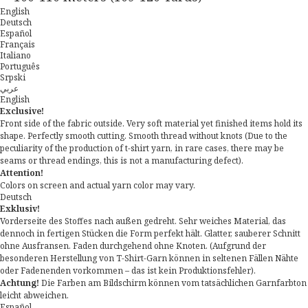
English
Deutsch
Español
Français
Italiano
Português
Srpski
عربي
English
Exclusive!
Front side of the fabric outside. Very soft material yet finished items hold its
shape. Perfectly smooth cutting. Smooth thread without knots (Due to the
peculiarity of the production of t-shirt yarn, in rare cases, there may be
seams or thread endings, this is not a manufacturing defect).
Attention!
Colors on screen and actual yarn color may vary.
Deutsch
Exklusiv!
Vorderseite des Stoffes nach außen gedreht. Sehr weiches Material, das
dennoch in fertigen Stücken die Form perfekt hält. Glatter, sauberer Schnitt
ohne Ausfransen. Faden durchgehend ohne Knoten. (Aufgrund der
besonderen Herstellung von T-Shirt-Garn können in seltenen Fällen Nähte
oder Fadenenden vorkommen – das ist kein Produktionsfehler).
Achtung!
Die Farben am Bildschirm können vom tatsächlichen Garnfarbton
leicht abweichen.
Español