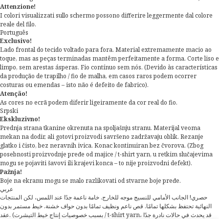
Attenzione!
I colori visualizzati sullo schermo possono differire leggermente dal colore
reale del filo.
Português
Exclusivo!
Lado frontal do tecido voltado para fora. Material extremamente macio ao
toque, mas as peças terminadas mantêm perfeitamente a forma. Corte liso e
limpo, sem arestas ásperas. Fio contínuo sem nós. (Devido às características
da produção de trapilho / fio de malha, em casos raros podem ocorrer
costuras ou emendas – isto não é defeito de fabrico).
Atenção!
As cores no ecrã podem diferir ligeiramente da cor real do fio.
Srpski
Ekskluzivno!
Prednja strana tkanine okrenuta na spoljašnju stranu. Materijal veoma
mekan na dodir, ali gotovi proizvodi savršeno zadržavaju oblik. Rezanje
glatko i čisto, bez neravnih ivica. Konac kontinuiran bez čvorova. (Zbog
posebnosti proizvodnje pređe od majice / t-shirt yarn, u retkim slučajevima
mogu se pojaviti šavovi ili krajevi konca – to nije proizvodni defekt).
Pažnja!
Boje na ekranu mogu se malo razlikovati od stvarne boje pređe.
عربي
حصري! الجانب الأمامي للنسيج موجه للخارج. خامة ناعمة جدًا عند اللمس، لكن المنتجات
النهائية تحتفظ بشكلها تمامًا. قص ناعم ونظيف تمامًا بدون حواف خشنة. خيط مستمر بدون
عقد. (بسبب خصوصيات إنتاج خيط التيشرت / t-shirt yarn، قد يحدث في حالات نادرة جدًا