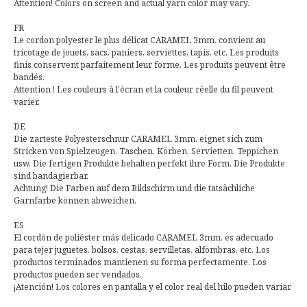
Attention! Colors on screen and actual yarn color may vary.
FR
Le cordon polyester le plus délicat CARAMEL 3mm. convient au
tricotage de jouets, sacs, paniers, serviettes, tapis, etc. Les produits
finis conservent parfaitement leur forme. Les produits peuvent être
bandés.
Attention ! Les couleurs à l'écran et la couleur réelle du fil peuvent
varier.
DE
Die zarteste Polyesterschnur CARAMEL 3mm. eignet sich zum
Stricken von Spielzeugen, Taschen, Körben, Servietten, Teppichen
usw. Die fertigen Produkte behalten perfekt ihre Form. Die Produkte
sind bandagierbar.
Achtung! Die Farben auf dem Bildschirm und die tatsächliche
Garnfarbe können abweichen.
ES
El cordón de poliéster más delicado CARAMEL 3mm. es adecuado
para tejer juguetes, bolsos, cestas, servilletas, alfombras, etc. Los
productos terminados mantienen su forma perfectamente. Los
productos pueden ser vendados.
¡Atención! Los colores en pantalla y el color real del hilo pueden variar.