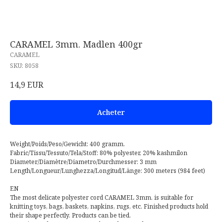
CARAMEL 3mm. Madlen 400gr
CARAMEL
SKU:
8058
14,9
EUR
Acheter
Weight/Poids/Peso/Gewicht: 400 gramm.
Fabric/Tissu/Tessuto/Tela/Stoff: 80% polyester, 20% kashmilon
Diameter/Diamètre/Diametro/Durchmesser: 3 mm
Length/Longueur/Lunghezza/Longitud/Länge: 300 meters (984 feet)
EN
The most delicate polyester cord CARAMEL 3mm. is suitable for
knitting toys, bags, baskets, napkins, rugs, etc. Finished products hold
their shape perfectly. Products can be tied.