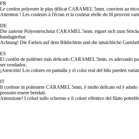
FR
Le cordon polyester le plus délicat CARAMEL 5mm. convient au tricotage 
Attention ! Les couleurs à l'écran et la couleur réelle du fil peuvent vari
DE
Die zarteste Polyesterschnur CARAMEL 5mm. eignet sich zum Stricken 
bandagierbar.
Achtung! Die Farben auf dem Bildschirm und die tatsächliche Garnfa
ES
El cordón de poliéster más delicado CARAMEL 5mm. es adecuado para te
ser vendados.
¡Atención! Los colores en pantalla y el color real del hilo pueden variar
IT
Il cordone in poliestere CARAMEL 5mm. è molto delicato ed è adatto per l
possono essere bendati.
Attenzione! I colori sullo schermo e il colore effettivo del filato potrebb