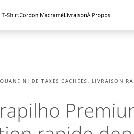
l T-Shirt
Cordon Macramé
Livraison
À Propos
DOUANE NI DE TAXES CACHÉES. LIVRAISON RA
 Trapilho Premi
tion rapide depu