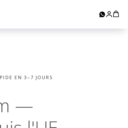
PIDE EN 3–7 JOURS
um —
is l'UE