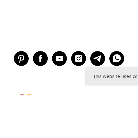
This website uses co
© BISKVIT SU
Ružinovská 42, 82101 Bratislava, Slovakia