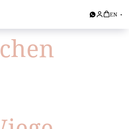
EN
schen
Wiege