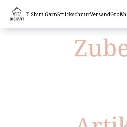
T-Shirt Garn
Strickschnur
Versand
Großh
Zube
Arti