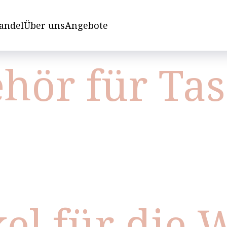
andel
Über uns
Angebote
hör für Ta
kel für die 